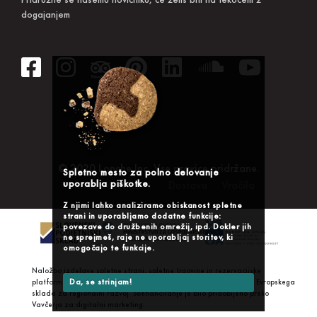
Pridružite se našemu novičniku, če želiš biti na tekočem z
dogajanjem
© 2020 Lonche Inc. Vse pravice pridržane.
Spletno mesto za polno delovanje
uporablja piškotke.
Politika zasebnosti
Dostava
Vračila
Z njimi lahko analiziramo obiskanost spletne
strani in uporabljamo dodatne funkcije:
povezave do družbenih omrežij, ipd. Dokler jih
ne sprejmeš, raje ne uporabljaj storitev, ki
omogočajo te funkcije.
Naložbo izdelave spletne strani, spletne trgovine in rezervacijske
Da, se strinjam!
platforme sofinancirata Republika Slovenija in Evropska unija iz Evropskega
sklada za regionalni razvoj. Sofinanciranje je bilo pridobljeno preko
Vavčerja za digitalni marketing.