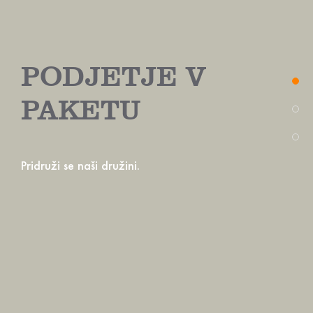
PODJETJE V
PAKETU
Pridruži se naši družini.